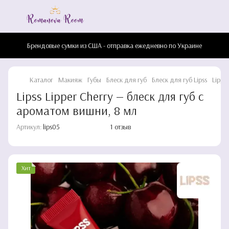
Брендовые сумки из США - отправка ежедневно по Украине
Каталог
Макияж
Губы
Блеск для губ
Блеск для губ Lipss
Lippe
Lipss Lipper Cherry — блеск для губ с
ароматом вишни, 8 мл
Артикул:
lips05
1 отзыв
Хит