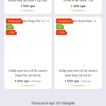
Glossy Pink Lip Gloss + Lip Liner
24-HR Brow Setter 7 ml
Set - Nude Pink
1 550 грн
1 200 грн
В наявності
В наявності
Розпродаж
Розпродаж
Хіт
Хіт
−12%
−12%
2
3
Набір для тіла Sol de Janeiro
Набір для тіла Sol de Janeiro
Beija Flor Jet Set 68
Bum Bum Jet Set 62
1 500 грн
1 500 грн
1 700 грн
1 700 грн
В наявності
В наявності
Показати ще 20 товарів