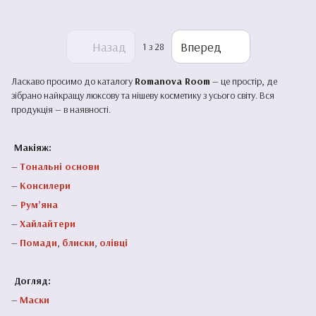
Назад
Вперед
1
з 28
Ласкаво просимо до каталогу
Romanova Room
— це простір, де
зібрано найкращу люксову та нішеву косметику з усього світу. Вся
продукція — в наявності.
Макіяж:
—
Тональні основи
—
Консилери
—
Рум’яна
—
Хайлайтери
—
Помади
,
блиски
,
олівці
Догляд:
—
Маски