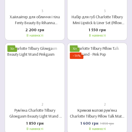
3
3
Хайлайтер для обличчя і тіла
Набір для губ Charlotte Tilbury
Fenty Beauty By Rihanna
Mini Lipstick & Liner Set (Pіllow
Diamond Bomb
Talk)
2 200 грн
1 550 грн
В наявності
В наявності
Хіт
Хіт
−14%
2
2
Рум'яна Charlotte Tilbury
Кремові матові рум'яна
Glowgasm Beauty Light Wand -
Charlotte Tilbury Pillow Talk Matte
Pinkgasm, 12ml
Beauty Blush Wand - Pink Pop
1 850 грн
1 600 грн
1 850 грн
В наявності
В наявності