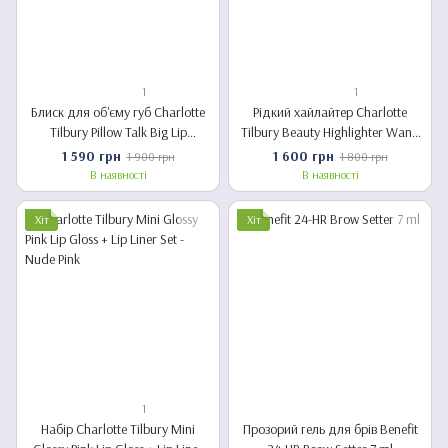
1
1
Блиск для об'єму губ Charlotte
Рідкий хайлайтер Charlotte
Tilbury Pillow Talk Big Lip
Tilbury Beauty Highlighter Wand
Plumpgasm (medium-deep ) 5.5
(Spotlight) 12 ml
1 590 грн
1 600 грн
1 900 грн
1 800 грн
ml
В наявності
В наявності
Хіт
Хіт
1
Набір Charlotte Tilbury Mini
Прозорий гель для брів Benefit