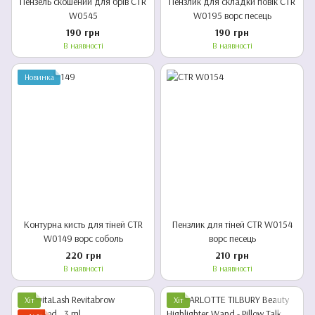
Пензель скошений для брів CTR
Пензлик для складки повік CTR
W0545
W0195 ворс песець
190 грн
190 грн
В наявності
В наявності
Новинка
Контурна кисть для тіней CTR
Пензлик для тіней CTR W0154
W0149 ворс соболь
ворс песець
220 грн
210 грн
В наявності
В наявності
Хіт
Хіт