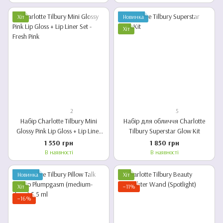
Хіт
Новинка
Хіт
2
5
Набір Charlotte Tilbury Mini
Набір для обличчя Charlotte
Glossy Pink Lip Gloss + Lip Liner
Tilbury Superstar Glow Kit
Set - Fresh Pink
1 550 грн
1 850 грн
В наявності
В наявності
Новинка
Хіт
Хіт
−11%
−16%