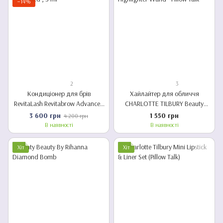
−14%
2
3
Кондиціонер для брів
Хайлайтер для обличчя
RevitaLash Revitabrow Advanced
CHARLOTTE TILBURY Beauty
, 3 ml
Highlighter Wand - Pillow Talk
3 600 грн
1 550 грн
4 200 грн
В наявності
В наявності
Хіт
Хіт