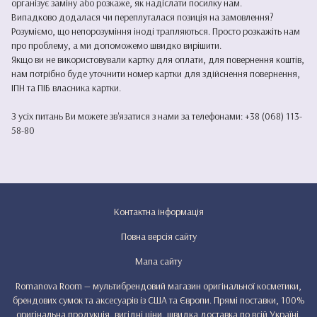
організує заміну або розкаже, як надіслати посилку нам.
Випадково додалася чи переплуталася позиція на замовлення?
Розуміємо, що непорозуміння іноді трапляються. Просто розкажіть нам
про проблему, а ми допоможемо швидко вирішити.
Якщо ви не використовували картку для оплати, для повернення коштів,
нам потрібно буде уточнити номер картки для здійснення повернення,
ІПН та ПІБ власника картки.
З усіх питань Ви можете зв'язатися з нами за телефонами: +38 (068) 113-
58-80
Контактна інформація
Повна версія сайту
Мапа сайту
Romanova Room — мультибрендовий магазин оригінальної косметики,
брендових сумок та аксесуарів із США та Європи. Прямі поставки, 100%
оригінальна продукція, вигідні ціни, швидка доставка по всій Україні.