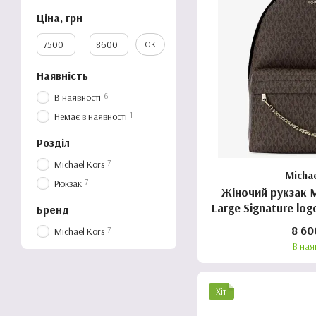
Ціна, грн
Від Ціна, грн
До Ціна, грн
ОК
Наявність
6
В наявності
1
Немає в наявності
Розділ
7
Michael Kors
Micha
7
Рюкзак
Жіночий рукзак M
Large Signature lo
Бренд
8 60
7
Michael Kors
В ная
Хіт