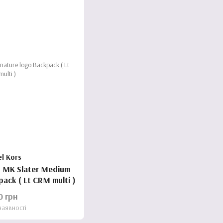
el Kors
 MK Slater Medium
pack ( Lt CRM multi )
0 грн
наявності