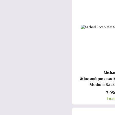
Micha
Жіночий рюкзак Micha
Medium Backp
7 95
В ная