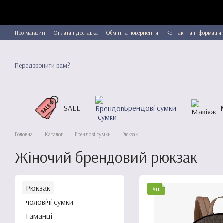
Перейти до основного контенту
Про магазин
Оплата і доставка
Обмін та повернення
Контактна інформація
Передзвонити вам?
SALE
Брендові сумки
Головна
Каталог
Брендові сумки
Рюкзак
Жіночий брендовий рюкзак
Рюкзак
Хіт
чоловічі сумки
Гаманці