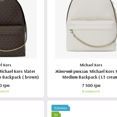
el Kors
Michael Kors
ichael Kors Slater
Жіночий рюкзак Michael Kors Slater
go Backpack ( brown)
Medium Backpack ( LT crea
0 грн
7 500 грн
вності
В наявності
Новинка
Хіт