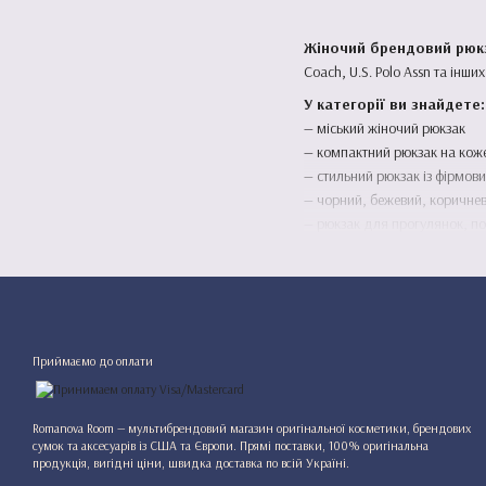
Жіночий брендовий рюк
Coach, U.S. Polo Assn та інш
У категорії ви знайдете:
— міський жіночий рюкзак
— компактний рюкзак на кож
— стильний рюкзак із фірмов
— чорний, бежевий, коричнев
— рюкзак для прогулянок, п
Брендовий жіночий рюкзак лег
У Romanova Room можна 
Популярні категорії:
—
Брендові сумки
Приймаємо до оплати
—
Michael Kors
—
Coach
—
U.S. Polo Assn
Romanova Room — мультибрендовий магазин оригінальної косметики, брендових
сумок та аксесуарів із США та Європи. Прямі поставки, 100% оригінальна
продукція, вигідні ціни, швидка доставка по всій Україні.
Оригінальність гаранто