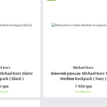
el Kors
Michael Kors
el Kors Slater
Жіночий рюкзак Michael Kors S
ack ( black )
Medium Backpack ( Navy )
0 грн
7 950 грн
вності
В наявності