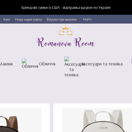
Брендові сумки із США - відправка щодня по Україні
Укр
Рус
Блог
Угода користувача
Відгуки про магазин
Макіяж
Обличчя
Аксесуари та техніка