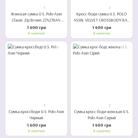
1
1
Женская сумка U.S. Polo Assn
Кросс-боди сумка U.S. POLO
Classic Zip Brown 27A278AA-
ASSN. VELVET CROSSBODY BAG
COGN
27A323AA
1 600 грн
1 600 грн
В наличии
В наличии
3
2
Сумка-кроссбоди U.S. Polo Assn
Сумка кросс-боди женская U.S.
Черный
Polo Assn Серый
1 600 грн
1 600 грн
В наличии
В наличии