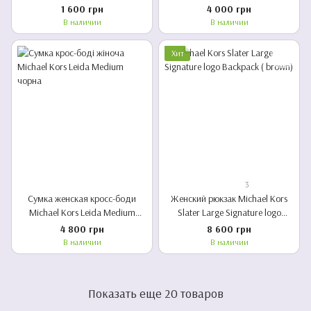
Assn Черная
Signature Canvas
1 600 грн
4 000 грн
В наличии
В наличии
Хит
3
Сумка женская кросс-боди
Женский рюкзак Michael Kors
Michael Kors Leida Medium
Slater Large Signature logo
черная
Backpack ( brown)
4 800 грн
8 600 грн
В наличии
В наличии
Показать еще 20 товаров