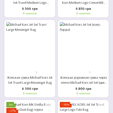
Set Travel Medium Logo
Kors Medium Logo Convertible
Crossbody Bag Brown
Crossbody Bag (black)
4 500 грн
4 850 грн
В наличии
В наличии
1
1
Женская сумка Michael Kors Jet
Женская дорожная сумка через
Set Travel Large Messenger Bag
плечо Michael Kors Jet Set (цвет
бордо)
6 500 грн
4 800 грн
В наличии
В наличии
Хит
−18%
−27%