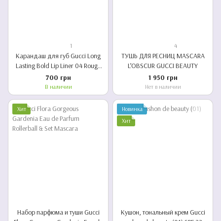
1
4
Карандаш для губ Gucci Long
ТУШЬ ДЛЯ РЕСНИЦ MASCARA
Lasting Bold Lip Liner 04 Rouge
L’OBSCUR GUCCI BEAUTY
(тестер)
700 грн
1 950 грн
В наличии
Нет в наличии
Хит
Новинка
Хит
Набор парфюма и туши Gucci
Кушон, тональный крем Gucci