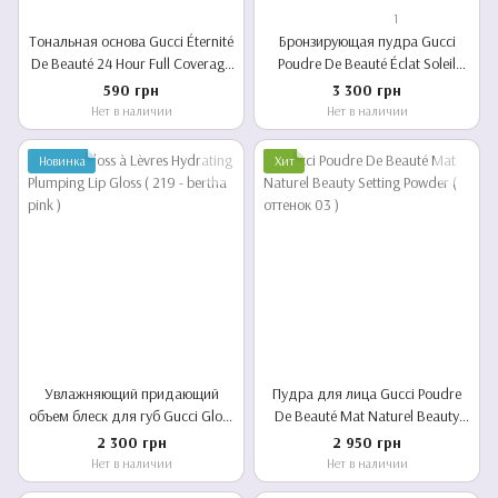
1
Тональная основа Gucci Éternité
Бронзирующая пудра Gucci
De Beauté 24 Hour Full Coverage
Poudre De Beauté Éclat Soleil
Luminous Matte Finish
Bronzing Powder ( 02 Light )
590 грн
3 300 грн
Foundation 220w - 5 ml
Нет в наличии
Нет в наличии
Новинка
Хит
Увлажняющий придающий
Пудра для лица Gucci Poudre
объем блеск для губ Gucci Gloss
De Beauté Mat Naturel Beauty
à Lèvres Hydrating Plumping Lip
Setting Powder ( оттенок 03 )
2 300 грн
2 950 грн
Gloss ( 219 - bertha pink )
Нет в наличии
Нет в наличии