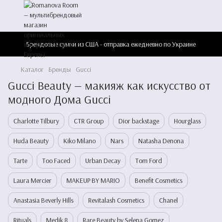
Брендовые сумки из США - отправка ежедневно по Украине
Каталог
Бренды
Gucci
Gucci Beauty — макияж как искусство от
модного Дома Gucci
Charlotte Tilbury
CTR Group
Dior backstage
Hourglass
Huda Beauty
Kiko Milano
Nars
Natasha Denona
Tarte
Too Faced
Urban Decay
Tom Ford
Laura Mercier
MAKEUP BY MARIO
Benefit Cosmetics
Anastasia Beverly Hills
Revitalash Cosmetics
Chanel
Rituals
Medik 8
Rare Beauty by Selena Gomez