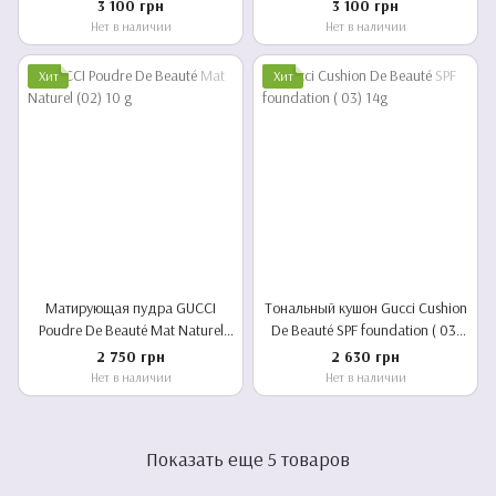
Full Coverage Luminous Matte
Full Coverage Luminous Matte
3 100 грн
3 100 грн
Finish Foundation ( 21 ON)
Finish Foundation ( 160N) fair
Нет в наличии
Нет в наличии
medium fair
Хит
Хит
Матирующая пудра GUCCI
Тональный кушон Gucci Cushion
Poudre De Beauté Mat Naturel
De Beauté SPF foundation ( 03)
(02) 10 g
14g
2 750 грн
2 630 грн
Нет в наличии
Нет в наличии
Показать еще 5 товаров