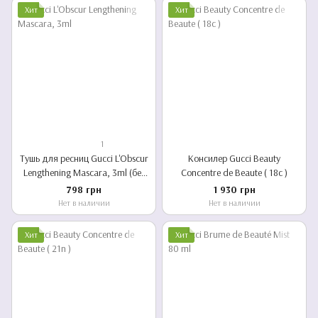
Хит
Хит
1
Тушь для ресниц Gucci L'Obscur
Консилер Gucci Beauty
Lengthening Mascara, 3ml (без
Concentre de Beaute ( 18c )
коробки)
798 грн
1 930 грн
Нет в наличии
Нет в наличии
Хит
Хит