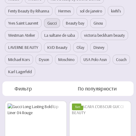
Fenty Beauty By Rihanna
Hermes
sol de janeiro
kiehl's
Yves Saint Laurent
Gucci
Beauty bay
Gisou
Westman Atelier
La sultane de saba
victoria beckham beauty
LAVERNE BEAUTY
KVD Beauty
Olay
Disney
Michael Kors
Dyson
Moschino
USA Polo Assn
Coach
Karl Lagerfeld
Фильтр
По популярности
Хит