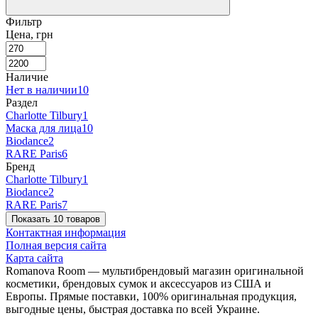
Фильтр
Цена, грн
Наличие
Нет в наличии
10
Раздел
Charlotte Tilbury
1
Маска для лица
10
Biodance
2
RARE Paris
6
Бренд
Charlotte Tilbury
1
Biodance
2
RARE Paris
7
Показать 10 товаров
Контактная информация
Полная версия сайта
Карта сайта
Romanova Room — мультибрендовый магазин оригинальной
косметики, брендовых сумок и аксессуаров из США и
Европы. Прямые поставки, 100% оригинальная продукция,
выгодные цены, быстрая доставка по всей Украине.