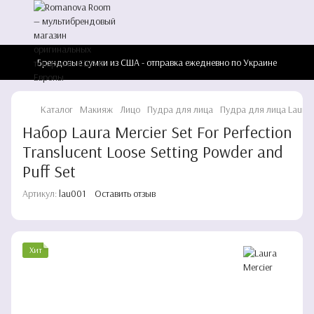
Брендовые сумки из США - отправка ежедневно по Украине
Каталог
Макияж
Лицо
Пудра для лица
Пудра для лица Laura 
Набор Laura Mercier Set For Perfection
Translucent Loose Setting Powder and
Puff Set
Артикул:
lau001
Оставить отзыв
Хит