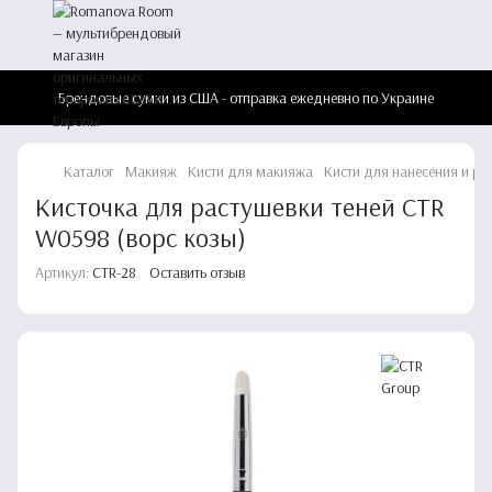
Брендовые сумки из США - отправка ежедневно по Украине
Каталог
Макияж
Кисти для макияжа
Кисти для нанесения и ра
Кисточка для растушевки теней CTR
W0598 (ворс козы)
Артикул:
CTR-28
Оставить отзыв