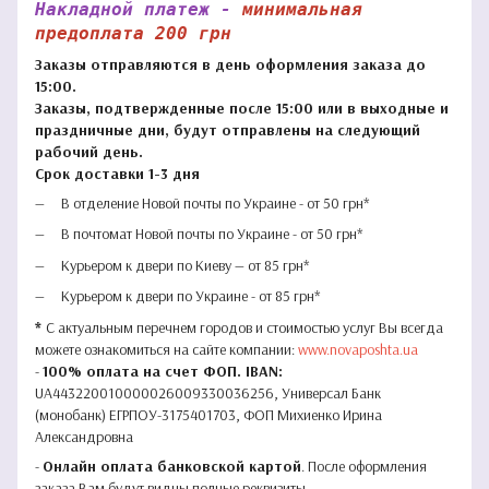
Накладной платеж -
минимальная
предоплата 200 грн
Заказы отправляются в день оформления заказа до
15:00.
Заказы, подтвержденные после 15:00 или в выходные и
праздничные дни, будут отправлены на следующий
рабочий день.
Срок доставки 1-3 дня
В отделение Новой почты по Украине - от 50 грн*
В почтомат Новой почты по Украине - от 50 грн*
Курьером к двери по Киеву — от 85 грн*
Курьером к двери по Украине - от 85 грн*
*
С актуальным перечнем городов и стоимостью услуг Вы всегда
можете ознакомиться на сайте компании:
www.novaposhta.ua
-
100% оплата на счет ФОП. IBAN:
UA443220010000026009330036256, Универсал Банк
(монобанк) ЕГРПОУ-3175401703, ФОП Михиенко Ирина
Александровна
-
Онлайн оплата банковской картой
. После оформления
заказа Вам будут видны полные реквизиты.