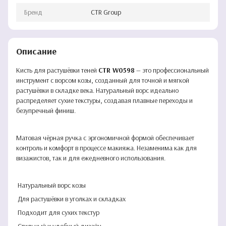
Бренд
CTR Group
Описание
Кисть для растушёвки теней
CTR W0598
— это профессиональный
инструмент с ворсом козы, созданный для точной и мягкой
растушёвки в складке века. Натуральный ворс идеально
распределяет сухие текстуры, создавая плавные переходы и
безупречный финиш.
Матовая чёрная ручка с эргономичной формой обеспечивает
контроль и комфорт в процессе макияжа. Незаменима как для
визажистов, так и для ежедневного использования.
Натуральный ворс козы
Для растушёвки в уголках и складках
Подходит для сухих текстур