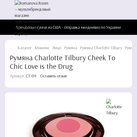
Брендовые сумки из США - отправка ежедневно по Украине
Каталог
Макияж
Лицо
Румяна
Румяна Charlotte Tilbury
Румяна 
Румяна Charlotte Tilbury Cheek To
Chic Love is the Drug
Артикул:
CT-09
Оставить отзыв