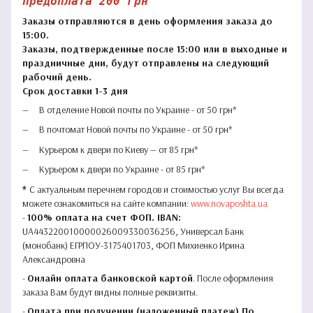
предоплата 200 грн
Заказы отправляются в день оформления заказа до
15:00.
Заказы, подтвержденные после 15:00 или в выходные и
праздничные дни, будут отправлены на следующий
рабочий день.
Срок доставки 1-3 дня
В отделение Новой почты по Украине - от 50 грн*
В почтомат Новой почты по Украине - от 50 грн*
Курьером к двери по Киеву — от 85 грн*
Курьером к двери по Украине - от 85 грн*
*
С актуальным перечнем городов и стоимостью услуг Вы всегда
можете ознакомиться на сайте компании:
www.novaposhta.ua
-
100% оплата на счет ФОП. IBAN:
UA443220010000026009330036256, Универсал Банк
(монобанк) ЕГРПОУ-3175401703, ФОП Михиенко Ирина
Александровна
-
Онлайн оплата банковской картой
. После оформления
заказа Вам будут видны полные реквизиты.
-
Оплата при получении (наложенный платеж) По