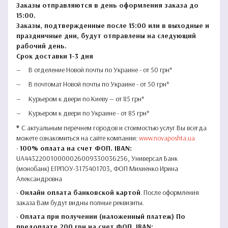
Заказы отправляются в день оформления заказа до
15:00.
Заказы, подтвержденные после 15:00 или в выходные и
праздничные дни, будут отправлены на следующий
рабочий день.
Срок доставки 1-3 дня
В отделение Новой почты по Украине - от 50 грн*
В почтомат Новой почты по Украине - от 50 грн*
Курьером к двери по Киеву — от 85 грн*
Курьером к двери по Украине - от 85 грн*
*
С актуальным перечнем городов и стоимостью услуг Вы всегда
можете ознакомиться на сайте компании:
www.novaposhta.ua
-
100% оплата на счет ФОП. IBAN:
UA443220010000026009330036256, Универсал Банк
(монобанк) ЕГРПОУ-3175401703, ФОП Михиенко Ирина
Александровна
-
Онлайн оплата банковской картой
. После оформления
заказа Вам будут видны полные реквизиты.
-
Оплата при получении (наложенный платеж) По
предоплате 200 грн на счет ФОП. IBAN: