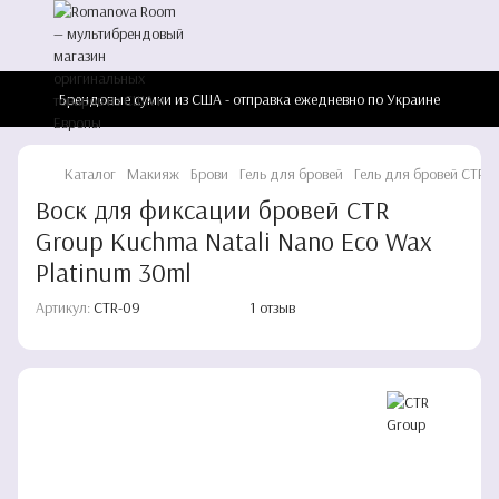
Брендовые сумки из США - отправка ежедневно по Украине
Каталог
Макияж
Брови
Гель для бровей
Гель для бровей CTR 
Воск для фиксации бровей CTR
Group Kuchma Natali Nano Eco Wax
Platinum 30ml
Артикул:
CTR-09
1 отзыв