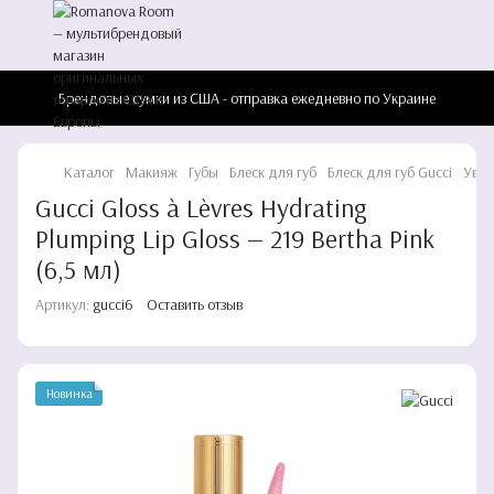
Брендовые сумки из США - отправка ежедневно по Украине
Каталог
Макияж
Губы
Блеск для губ
Блеск для губ Gucci
Увла
Gucci Gloss à Lèvres Hydrating
Plumping Lip Gloss — 219 Bertha Pink
(6,5 мл)
Артикул:
gucci6
Оставить отзыв
Новинка