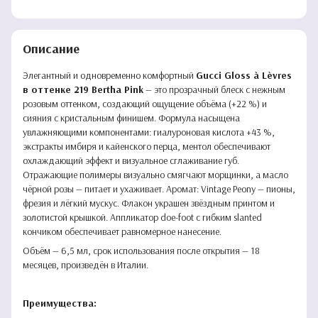
Описание
Элегантный и одновременно комфортный
Gucci Gloss à Lèvres
в оттенке 219 Bertha Pink
— это прозрачный блеск с нежным
розовым оттенком, создающий ощущение объёма (+22 %) и
сияния с кристальным финишем. Формула насыщена
увлажняющими компонентами: гиалуроновая кислота +43 %,
экстракты имбиря и кайенского перца, ментол обеспечивают
охлаждающий эффект и визуальное сглаживание губ.
Отражающие полимеры визуально смягчают морщинки, а масло
чёрной розы — питает и ухаживает. Аромат: Vintage Peony — пионы,
фрезия и лёгкий мускус. Флакон украшен звёздным принтом и
золотистой крышкой. Аппликатор doe-foot с гибким slanted
кончиком обеспечивает равномерное нанесение.
Объём — 6,5 мл, срок использования после открытия — 18
месяцев, произведён в Италии.
Преимущества: