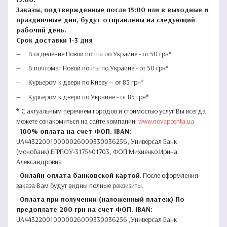
Заказы, подтвержденные после 15:00 или в выходные и
праздничные дни, будут отправлены на следующий
рабочий день.
Срок доставки 1-3 дня
В отделение Новой почты по Украине - от 50 грн*
В почтомат Новой почты по Украине - от 50 грн*
Курьером к двери по Киеву — от 85 грн*
Курьером к двери по Украине - от 85 грн*
*
С актуальным перечнем городов и стоимостью услуг Вы всегда
можете ознакомиться на сайте компании:
www.novaposhta.ua
-
100% оплата на счет ФОП. IBAN:
UA443220010000026009330036256, Универсал Банк
(монобанк) ЕГРПОУ-3175401703, ФОП Михиенко Ирина
Александровна
-
Онлайн оплата банковской картой
. После оформления
заказа Вам будут видны полные реквизиты.
-
Оплата при получении (наложенный платеж) По
предоплате 200 грн на счет ФОП. IBAN:
UA443220010000026009330036256 ,Универсал Банк