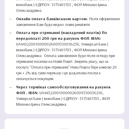
монобанк ) ЄДРПОУ- 3175401703 , ФОП Міхієнко Ірина
Олександрівна
Онлайн оплата банківською картою.
Після оформлення
замовлення Вам будe виднo повні реквізити
Оплата при отриманні (накладений платіж) По
передоплаті 200 грн на рахунок ФОП
.
IBAN:
UA443220010000026009330036256, Універсал Банк (
монобанк ) ЄДРПОУ- 3175401703 , ФОП Міхієнко Ірина
Олександрівна Оплата замовлення буде після огляду при
отриманні посилки на Новій Пошті. Зверніть увагу, що за
послугу "Оплата при отриманні" Нова Пошта бере комісію 20
грн + 2% від суми переказу і ця додаткова послуга
оплачується покупцем.
Через термінал самообслуговування
на рахунок
ФОП . IBAN:
UA443220010000026009330036256,
Універсал Банк ( монобанк ) ЄДРПОУ- 3175401703 , ФОП
Міхієнко Ірина Олександрівна