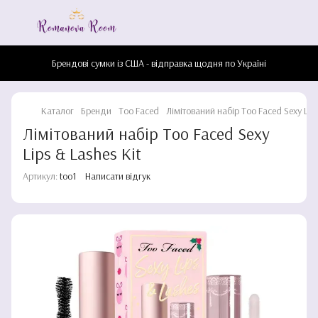
Брендові сумки із США - відправка щодня по Україні
Каталог
Бренди
Too Faced
Лімітований набір Too Faced Sexy Lips
Лімітований набір Too Faced Sexy
Lips & Lashes Kit
Артикул:
too1
Написати відгук