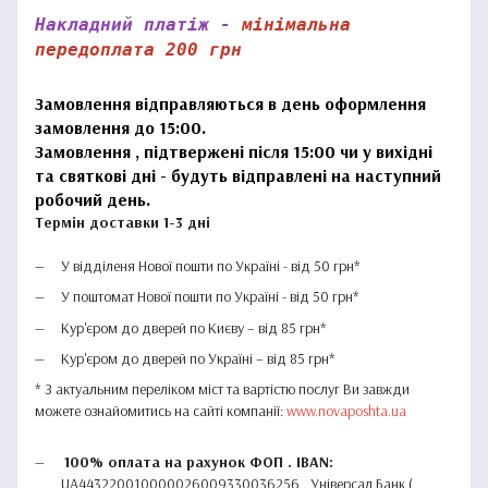
Накладний платіж -
мінімальна
передоплата 200 грн
Замовлення відправляються в день оформлення
замовлення до 15:00.
Замовлення , підтвержені після 15:00 чи у вихідні
та святкові дні - будуть відправлені на наступний
робочий день.
Термін доставки 1-3 дні
У відділеня Нової пошти по Україні - від 50 грн*
У поштомат Нової пошти по Україні - від 50 грн*
Кур'єром до дверей по Києву – від 85 грн*
Кур'єром до дверей по Україні – від 85 грн*
* З актуальним переліком міст та вартістю послуг Ви завжди
можете ознайомитись на сайті компанії:
www.novaposhta.ua
100% оплата на рахунок ФОП . IBAN:
UA443220010000026009330036256 , Універсал Банк (