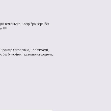
ля вечірнього. Колір бронзера без
ня 🫶
 Бронзер лягає рівно, не плямами,
о без блискіток. Ідеально на щодень,