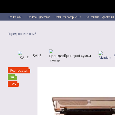
Перейти до основного контенту
Про магазин
Оплата і доставка
Обмін та повернення
Контактна інформація
Передзвонити вам?
SALE
Брендові сумки
Розпродаж
Хіт
−7%