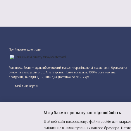
Приймаємо до оплати
Romanova Room — мультибрендовий магазин оригінальної косметики, брендових
сумок та аксесуарів із США та Європи. Прямі поставки, 100% оригінальна
продукція, вигідні ціни, швидка доставка по всій Україні.
Мобільна версія
Ми дбаємо про вашу конфіденційність
Цей веб-сайт використовує файли cookie для маркет
змінити це в налаштуваннях вашого браузера. Натис