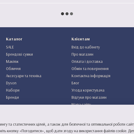
Каталог
Клієнтам
SALE
Вхід до кабінету
Брендові сумки
Про магазин
Макіяж
Оплата і доставка
Обличчя
Обмін та повернення
Аксесуари та техніка
Контактна інформація
Dyson
Блог
Набори
Угода користувача
Бренди
Відгуки про магазин
Мапа сайту
Ми в соцмережах
ингу та статистичних цілей, а також для безпечної та оптимальної роботи сайт
ніть кнопку «Погодитися», щоб дати згоду на використання файлів cookie. Д