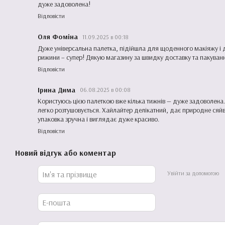
дуже задоволена!
Відповісти
Оля Фоміна
11.09.2025 в 00:18
Дуже універсальна палетка, підійшла для щоденного макіяжу і д
рижини – супер! Дякую магазину за швидку доставку та пакуван
Відповісти
Ірина Дима
06.08.2025 в 00:08
Користуюсь цією палеткою вже кілька тижнів — дуже задоволена.
легко розтушовується. Хайлайтер делікатний, дає природне сяйв
упаковка зручна і виглядає дуже красиво.
Відповісти
Новий відгук або коментар
Увійти за допомогою