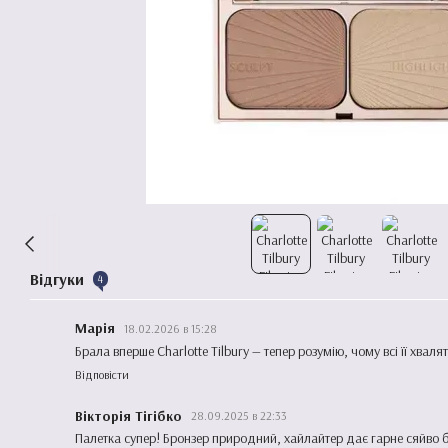
Відгуки
4
Марія
18.02.2026 в 15:28
Брала вперше Charlotte Tilbury — тепер розумію, чому всі її хваля
Відповісти
Вікторія Тігібко
28.09.2025 в 22:33
Палетка супер! Бронзер природний, хайлайтер дає гарне сяйво б