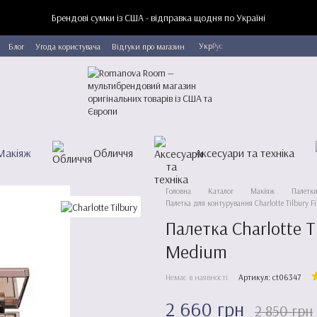
Брендові сумки із США - відправка щодня по Україні
Укр
Рус
Блог
Угода користувача
Відгуки про магазин
Макіяж
Обличчя
Аксесуари та техніка
Головна
Каталог
Макіяж
Палетк
Палетка для контурування Charlotte Tilbury 
Палетка Charlotte Ti
Medium
Немає в наявності
Артикул: ct06347
2 660 грн
2 850 грн