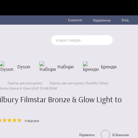
Бажання
Вхід
Порівняння
Dyson
Набори
Бренди
и
Палетка для контурингу
Палетка для контурингу Charlotte Tilbury
Filmstar Bronze & Glow LIGHT TO MEDIUM
lbury Filmstar Bronze & Glow Light to
4 відгуки
Порівняти
В бажання