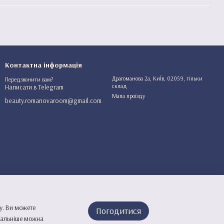
Контактна інформація
Драгоманова 2а, КиЇв, 02059, тільки
Передзвонити вам?
склад
Написати в Telegram
Мапа проїзду
beauty.romanovaroom@gmail.com
у. Ви можете
Погодитися
етальніше можна