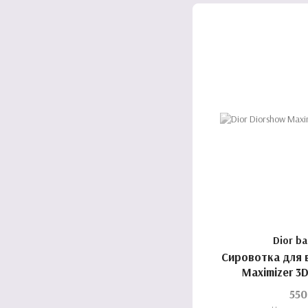
Dior b
Сировотка для в
Maximizer 3D
550