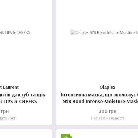
nt Laurent
Olaplex
нтів для губ та щік
Інтенсивна маска, що зволожує 
U LIPS & CHEEKS
№8 Bond Intense Moisture Mask
 грн
200 грн
наявності
Немає в наявності
Хіт