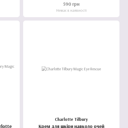
Matte Finish Foundation 220w - 5 ml
590 грн
Немає в наявності
Charlotte Tilbury
lotte
Крем для шкіри навколо очей