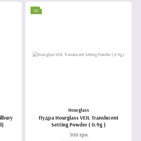
Хіт
Hourglass
ilbury
Пудра Hourglass VEIL Translucent
l)
Setting Powder ( 0.9g )
500 грн