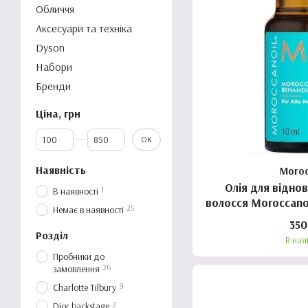
Обличчя
Аксесуари та техніка
Dyson
Набори
Бренди
Ціна, грн
Від Ціна, грн
До Ціна, грн
ОК
Наявність
Moroc
Олiя для вiднов
1
В наявності
волосся Moroccanoi
25
Немає в наявності
( 10
350
Розділ
В ная
Пробники до
26
замовлення
9
Charlotte Tilbury
2
Dior backstage