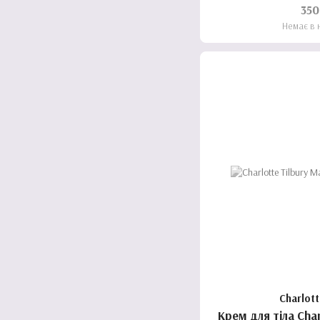
Encourag
350
Немає в 
Charlott
Крем для тіла Char