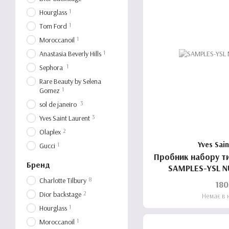
1
Hourglass
1
Tom Ford
1
Moroccanoil
1
Anastasia Beverly Hills
1
Sephora
Rare Beauty by Selena
1
Gomez
3
sol de janeiro
3
Yves Saint Laurent
2
Olaplex
Yves Sai
1
Gucci
Пробник набору ти
Бренд
SAMPLES-YSL N
8
Charlotte Tilbury
180
2
Dior backstage
Немає в 
1
Hourglass
1
Moroccanoil