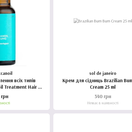
canoil
sol de janeiro
лення всiх типiв
Крем для сідниць Brazilian Bum Bum
l Treatment Hair Oil
Cream 25 ml
 ml )
 грн
340 грн
вності
Немає в наявності