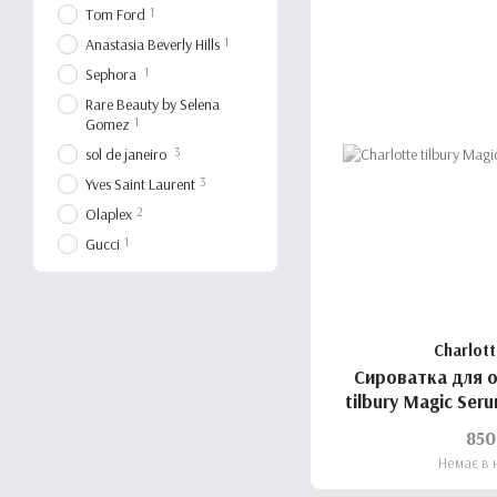
1
Tom Ford
1
Anastasia Beverly Hills
1
Sephora
Rare Beauty by Selena
1
Gomez
3
sol de janeiro
3
Yves Saint Laurent
2
Olaplex
1
Gucci
Charlott
Сироватка для о
tilbury Magic Serum
850
Немає в 