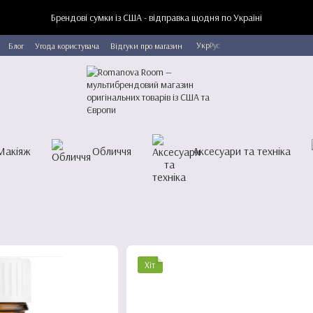
Брендові сумки із США - відправка щодня по Україні
Укр
Рус
Блог
Угода користувача
Відгуки про магазин
Макіяж
Обличчя
Аксесуари та техніка
Хіт