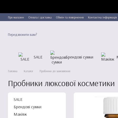
Перейти до основного контенту
Про магазин
Оплата і доставка
Обмін та повернення
Контактна інформація
Передзвонити вам?
SALE
Брендові сумки
Головна
Каталог
Пробники до замовлення
Пробники люксової косметики
SALE
Брендові сумки
Макіяж