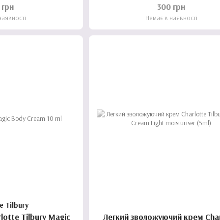
e, 1.43ml
 грн
300 грн
наявності
Немає в наявності
e Tilbury
lotte Tilbury Magic
Легкий зволожуючий крем Char