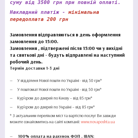
суму від 3500 грн при повній оплаті.
Накладний платіж -
мінімальна
передоплата 200 грн
Замовлення відправляються в день оформлення
замовлення до 15:00.
Замовлення , підтвержені після 15:00 чи у вихідні
та святкові дні - будуть відправлені на наступний
робочий день.
Термін доставки 1-3 дні
У відділеня Нової пошти по Україні - від 50 грн*
У поштомат Нової пошти по Україні - від 50 грн*
Кур'єром до дверей по Києву – від 85 грн*
Кур'єром до дверей по Україні – від 85 грн*
* З актуальним переліком міст та вартістю послуг Ви завжди
можете ознайомитись на сайті компанії:
www.novaposhta.ua
100% оплата на рахунок ФОП . IBAN: