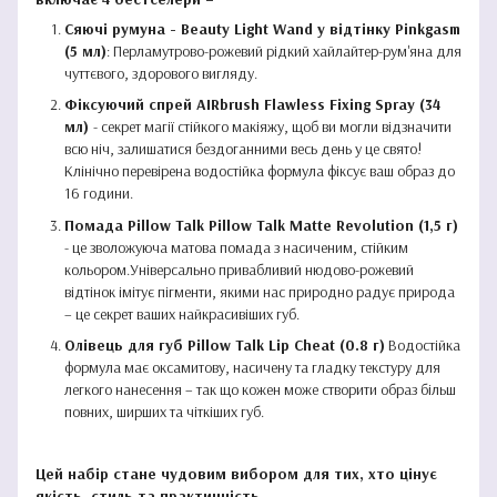
Сяючі румуна - Beauty Light Wand у відтінку Pinkgasm
(5 мл)
: Перламутрово-рожевий рідкий хайлайтер-рум'яна для
чуттєвого, здорового вигляду.
Фіксуючий спрей AIRbrush Flawless Fixing Spray (34
мл)
- секрет магії стійкого макіяжу, щоб ви могли відзначити
всю ніч, залишатися бездоганними весь день у це свято!
Клінічно перевірена водостійка формула фіксує ваш образ до
16 години.
Помада Pillow Talk Pillow Talk Matte Revolution (1,5 г)
- це зволожуюча матова помада з насиченим, стійким
кольором.Універсально привабливий нюдово-рожевий
відтінок імітує пігменти, якими нас природно радує природа
– це секрет ваших найкрасивіших губ.
Олівець для губ Pillow Talk Lip Cheat (0.8 г)
Водостійка
формула має оксамитову, насичену та гладку текстуру для
легкого нанесення – так що кожен може створити образ більш
повних, ширших та чіткіших губ.
Цей набір стане чудовим вибором для тих, хто цінує
якість, стиль та практичність.