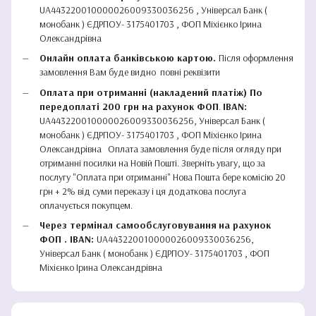
UA443220010000026009330036256 , Універсал Банк (
монобанк ) ЄДРПОУ- 3175401703 , ФОП Міхієнко Ірина
Олександрівна
Онлайн оплата банківською картою.
Після оформлення
замовлення Вам будe виднo повні реквізити
Оплата при отриманні (накладений платіж) По
передоплаті 200 грн на рахунок ФОП
.
IBAN:
UA443220010000026009330036256, Універсал Банк (
монобанк ) ЄДРПОУ- 3175401703 , ФОП Міхієнко Ірина
Олександрівна Оплата замовлення буде після огляду при
отриманні посилки на Новій Пошті. Зверніть увагу, що за
послугу "Оплата при отриманні" Нова Пошта бере комісію 20
грн + 2% від суми переказу і ця додаткова послуга
оплачується покупцем.
Через термінал самообслуговування
на рахунок
ФОП . IBAN:
UA443220010000026009330036256,
Універсал Банк ( монобанк ) ЄДРПОУ- 3175401703 , ФОП
Міхієнко Ірина Олександрівна