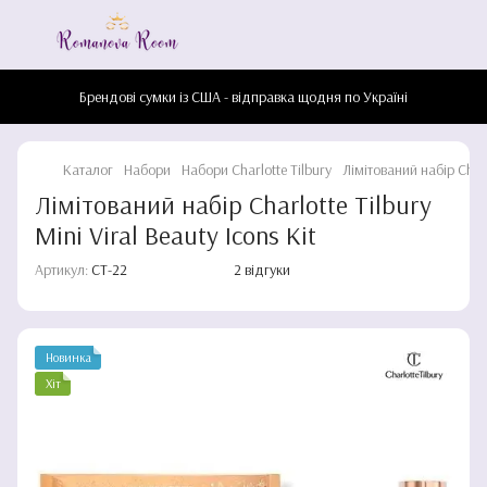
Брендові сумки із США - відправка щодня по Україні
Каталог
Набори
Набори Charlotte Tilbury
Лімітований набір Charlo
Лімітований набір Charlotte Tilbury
Mini Viral Beauty Icons Kit
Артикул:
CT-22
2 відгуки
Новинка
Хіт