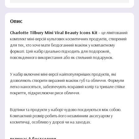
Опис
Charlotte Tilbury Mini Viral Beauty Icons Kit
– це лімітований
комплект міні-версій культових косметичних продуктів, створений
для тих, хто хоче мати бездоганний макіяж у компактному
форматі. Цей набір ідеально підходить для подорожей,
повсякденного використання або як стильний подарунок.
У набір включені міні-версії найпопулярніших продуктів, які
дозволяють створити виразний макіяж губ та обличчя. Формули
легко наносяться, забезпечують яскравий колір та тривале стійке
покриття, підкреслюючи риси обличчя.
Відтінки та продукти у наборі чудово поєднуються між собою.
Компактний розмір робить його незамінним аксесуаром у
косметичці, особливо у дорозі чи на заходах.
включає 4 бестселери –