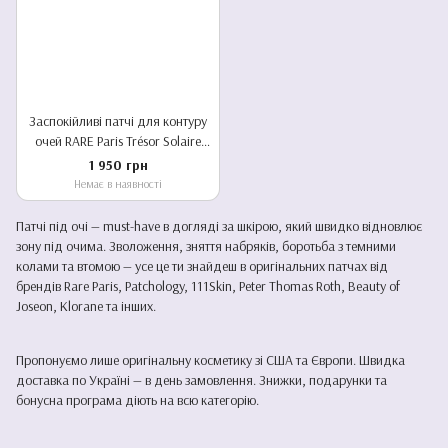
Заспокійливі патчі для контуру
очей RARE Paris Trésor Solaire
Soothing Eye Patch з Вітаміном Е
1 950 грн
та екстрактом арніки
Немає в наявності
Патчі під очі — must-have в догляді за шкірою, який швидко відновлює
зону під очима. Зволоження, зняття набряків, боротьба з темними
колами та втомою — усе це ти знайдеш в оригінальних патчах від
брендів Rare Paris, Patchology, 111Skin, Peter Thomas Roth, Beauty of
Joseon, Klorane та інших.
Пропонуємо лише оригінальну косметику зі США та Європи. Швидка
доставка по Україні — в день замовлення. Знижки, подарунки та
бонусна програма діють на всю категорію.