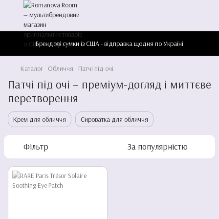
Брендові сумки із США - відправка щодня по Україні
Каталог
Обличчя
Патчі під очі
Патчі під очі – преміум-догляд і миттєве
перетворення
Крем для обличчя
Сироватка для обличчя
Фільтр
За популярністю