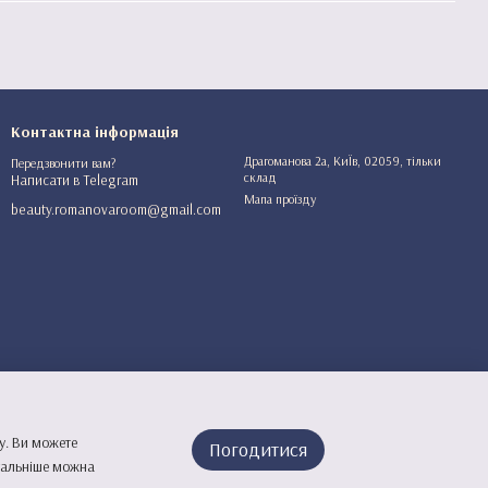
Контактна інформація
Драгоманова 2а, КиЇв, 02059, тільки
Передзвонити вам?
склад
Написати в Telegram
Мапа проїзду
beauty.romanovaroom@gmail.com
у. Ви можете
Погодитися
етальніше можна