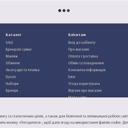
Каталог
Клієнтам
SALE
Вхід до кабінету
Брендові сумки
Про магазин
Макіяж
Оплата і доставка
Обличчя
Обмін та повернення
Аксесуари та техніка
Контактна інформація
Dyson
Блог
Набори
Угода користувача
Бренди
Відгуки про магазин
Мапа сайту
Ми в соцмережах
ингу та статистичних цілей, а також для безпечної та оптимальної роботи сайт
ніть кнопку «Погодитися», щоб дати згоду на використання файлів cookie. Д