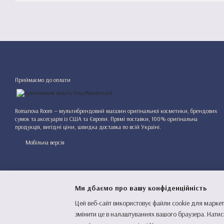
Приймаємо до оплати
Romanova Room — мультибрендовий магазин оригінальної косметики, брендових
сумок та аксесуарів із США та Європи. Прямі поставки, 100% оригінальна
продукція, вигідні ціни, швидка доставка по всій Україні.
Мобільна версія
Ми дбаємо про вашу конфіденційність
Цей веб-сайт використовує файли cookie для маркет
змінити це в налаштуваннях вашого браузера. Натис
Інтернет-магазин створений з Хорошоп