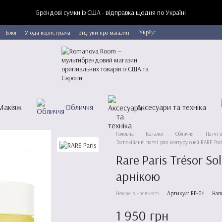
Брендові сумки із США - відправка щодня по Україні
Укр
Рус
Блог
Угода користувача
Відгуки про магазин
Макіяж
Обличчя
Аксесуари та техніка
Головна
Каталог
Обличчя
Патчі п
Заспокійливі патчі для контуру очей RARE Pari
Rare Paris Trésor So
арнікою
Немає в наявності
Артикул: RP-04
Нап
1 950 грн