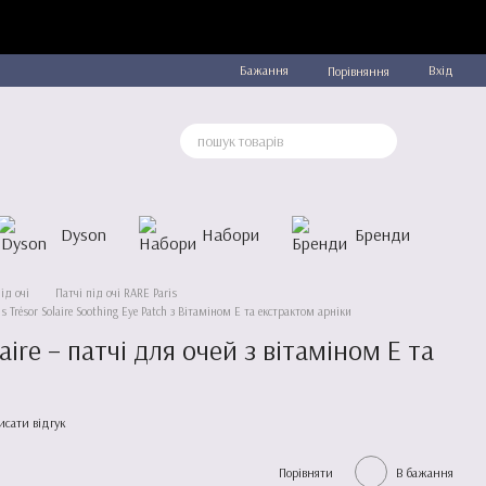
Бажання
Вхід
Порівняння
Dyson
Набори
Бренди
ід очі
Патчі під очі RARE Paris
s Trésor Solaire Soothing Eye Patch з Вітаміном Е та екстрактом арніки
laire – патчі для очей з вітаміном E та
исати відгук
Порівняти
В бажання